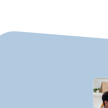
vermuten?
Welche Wünsche haben Sie in Bezug auf die W
Ergebnisse?