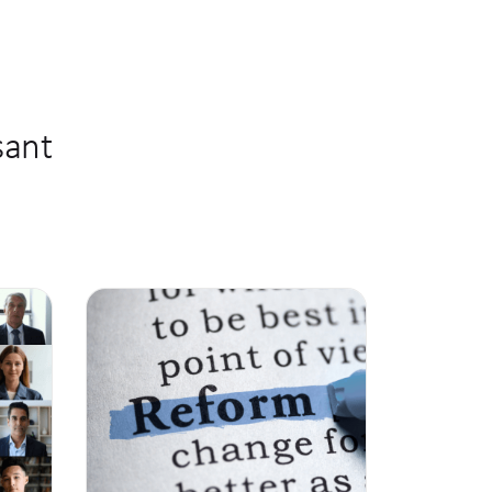
i.de
sant