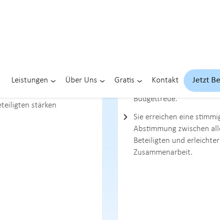
e
Nutzen
ozesse strukturiert
Sie arbeiten mit klaren
nalysieren und Engpässe
Schritten, eindeutigen Ro
ichtbar machen
und verlässlichen Überg
im Prozess.
are und praktikable
ösungen entwickeln
Sie erzielen kürzere
Durchlaufzeiten, höhere
erantwortung für
Ergebnisqualität und
ozessqualität bei allen
Budgettreue.
teiligten stärken
Sie erreichen eine stimmi
Abstimmung zwischen all
Beteiligten und erleichter
Zusammenarbeit.