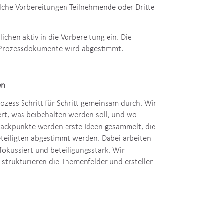
n den zeitlichen Rahmen fest, formulieren die
lche Vorbereitungen Teilnehmende oder Dritte
ichen aktiv in die Vorbereitung ein. Die
 Prozessdokumente wird abgestimmt.
en
zess Schritt für Schritt gemeinsam durch. Wir
iert, was beibehalten werden soll, und wo
nackpunkte werden erste Ideen gesammelt, die
teiligten abgestimmt werden. Dabei arbeiten
sfokussiert und beteiligungsstark. Wir
 strukturieren die Themenfelder und erstellen