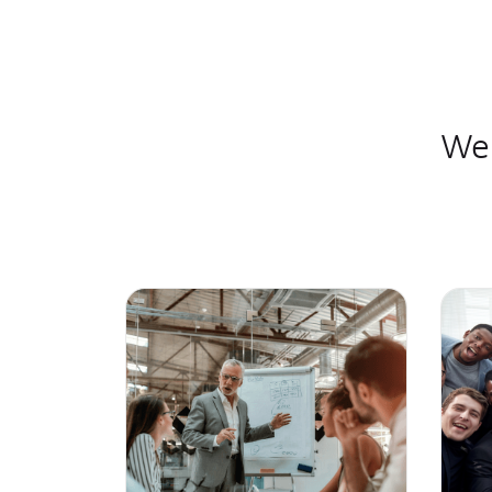
Eduard-Lucas-Straße 21
45131 Essen
Wei