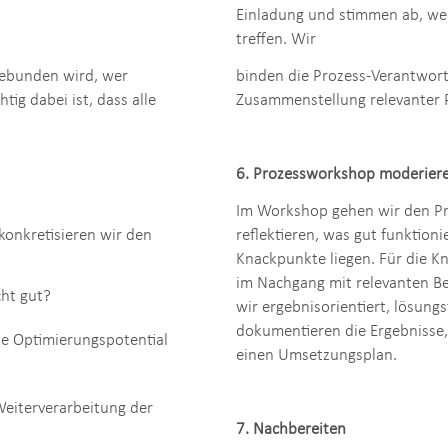
r er reflektiert werden
5. Planung konkretisieren
Wir wählen Methoden aus, lege
Einladung und stimmen ab, we
treffen. Wir
gebunden wird, wer
binden die Prozess-Verantwortl
ig dabei ist, dass alle
Zusammenstellung relevanter
6.
Prozessworkshop
moderier
Im Workshop gehen wir den Pro
konkretisieren wir den
reflektieren, was gut funktion
Knackpunkte liegen. Für die K
im Nachgang mit relevanten Be
cht gut?
wir ergebnisorientiert, lösung
dokumentieren die Ergebnisse,
Sie Optimierungspotential
einen Umsetzungsplan.