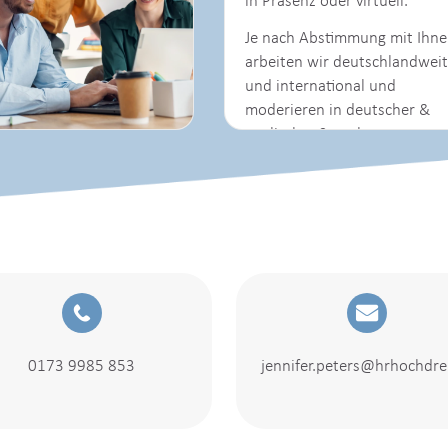
Prozesse an und wir
entwickeln den für Sie
passenden Prozessworkshop
in Präsenz oder virtuell.
Je nach Abstimmung mit Ihn
arbeiten wir deutschlandweit
und international und
moderieren in deutscher &
englischer Sprache.