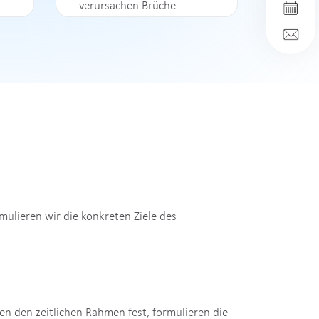
Unterschiedliche
Dokumentationsformen
(Papier und digital)
verursachen Brüche
Neue gesetzliche oder
regulatorische Anforderungen
sollen integriert werden
Prozesse sollen auf Effizienz,
Qualität oder
Kundenzufriedenheit hin
überprüft werden
mulieren wir die konkreten Ziele des