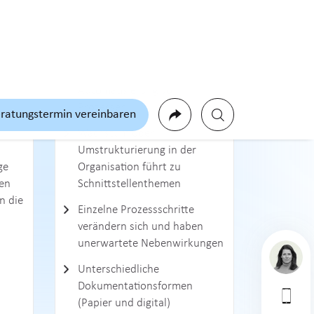
Typische Anlässe
Prozesse funktionieren nicht
llen
wie vorgesehen und erzeugen
aben
Konflikte
Digitalisierung oder
Automatisierung von
Prozessen
Wachstum oder
Umstrukturierung in der
ge
Organisation führt zu
en
Schnittstellenthemen
n die
Einzelne Prozessschritte
verändern sich und haben
unerwartete Nebenwirkungen