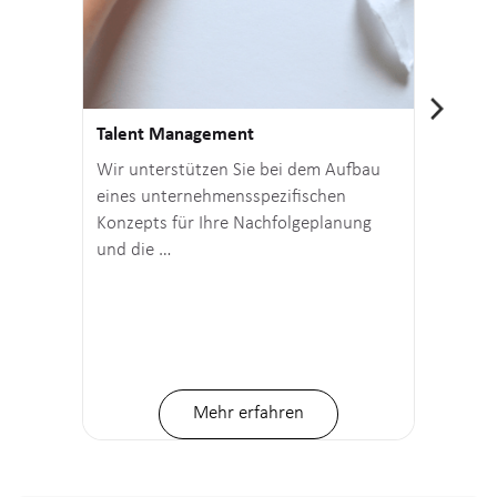
Talent Management
Lern
Wir unterstützen Sie bei dem Aufbau
Str
eines unternehmensspezifischen
Orga
Konzepts für Ihre Nachfolgeplanung
Orga
und die …
Modu
Mehr erfahren